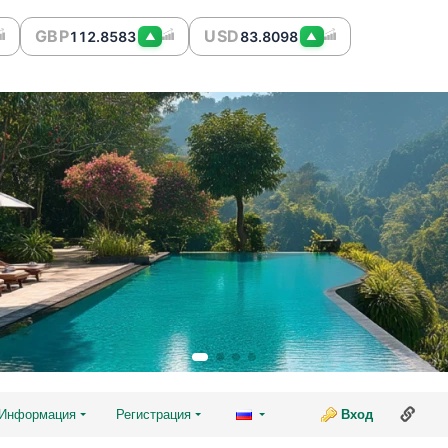
GBP
USD
112.8583
83.8098
▲
▲
Ссы
Информация
Регистрация
Вход