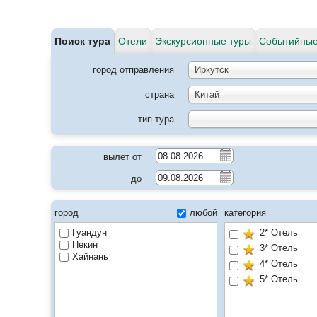
Поиск тура
Отели
Экскурсионные туры
Событийные
город отправления
Иркутск
страна
Китай
тип тура
----
вылет от
до
город
любой
категория
Гуандун
2* Отель
Пекин
3* Отель
Хайнань
4* Отель
5* Отель