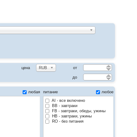
цена
RUB
от
до
любая
питание
любое
AI - все включено
BB - завтраки
FB - завтраки, обеды, ужины
HB - завтраки, ужины
RO - без питания