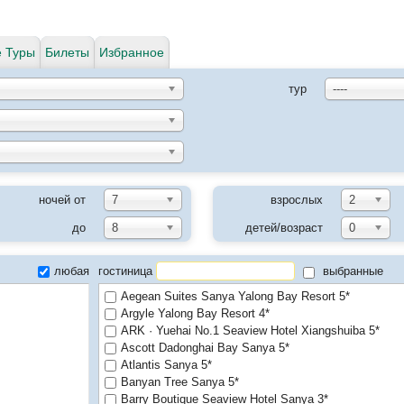
 Туры
Билеты
Избранное
тур
----
ночей от
7
взрослых
2
до
8
детей/возраст
0
любая
гостиница
выбранные
Aegean Suites Sanya Yalong Bay Resort 5*
Argyle Yalong Bay Resort 4*
ARK · Yuehai No.1 Seaview Hotel Xiangshuiba 5*
Ascott Dadonghai Bay Sanya 5*
Atlantis Sanya 5*
Banyan Tree Sanya 5*
Barry Boutique Seaview Hotel Sanya 3*